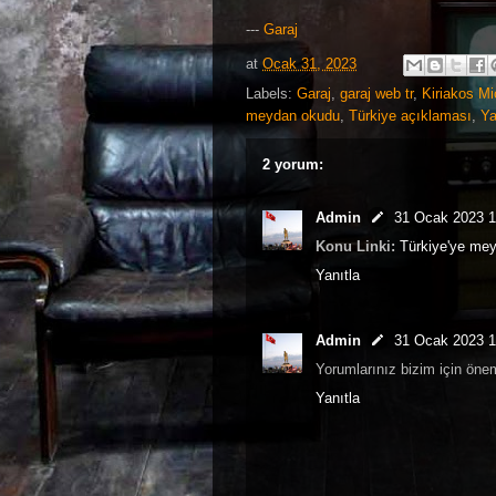
---
Garaj
at
Ocak 31, 2023
Labels:
Garaj
,
garaj web tr
,
Kiriakos Miç
meydan okudu
,
Türkiye açıklaması
,
Ya
2 yorum:
Admin
31 Ocak 2023 1
Konu Linki:
Türkiye'ye me
Yanıtla
Admin
31 Ocak 2023 1
Yorumlarınız bizim için öneml
Yanıtla