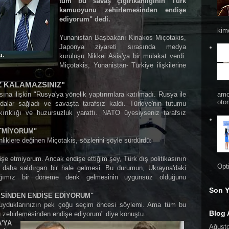
tüm bu savaş çığırtkanlığının Türk
kamuoyunu zehirlemesinden endişe
ediyorum" dedi.
kimd
Yunanistan Başbakanı Kiriakos Miçotakis,
Japonya ziyareti sırasında medya
u.
kuruluşu Nikkei Asia'ya bir mülakat verdi.
Miçotakis, Yunanistan- Türkiye ilişkilerine
Z KALAMAZSINIZ"
sına ilişkin "Rusya'ya yönelik yaptırımlara katılmadı. Rusya ile
amo
otom
dalar sağladı ve savaşta tarafsız kaldı. Türkiye'nin tutumu
rıklığı ve huzursuzluk yarattı. NATO üyesiyseniz tarafsız
ETMİYORUM"
nliklere değinen Miçotakis, sözlerini şöyle sürdürdü:
dişe etmiyorum. Ancak endişe ettiğim şey, Türk dış politikasının
Opti
e daha saldırgan bir hale gelmesi. Bu durumun, Ukrayna'daki
aştığımız bir döneme denk gelmesinin uygunsuz olduğunu
Son Y
SİNDEN ENDİŞE EDİYORUM"
 duyduklarınızın pek çoğu seçim öncesi söylemi. Ama tüm bu
Blog 
 zehirlemesinden endişe ediyorum" diye konuştu.
'YA
Ağust