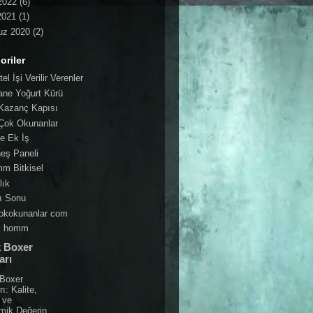
2022
(6)
2021
(1)
z 2020
(2)
oriler
el İşi Verilir Verenler
ane Yoğurt Kürü
Kazanç Kapısı
Çok Okunanlar
e Ek İş
eş Paneli
m Bitkisel
lık
ı Sonu
okokunanlar com
i homm
k Boxer
arı
 Boxer
rı: Kalite,
 ve
mik Değerin