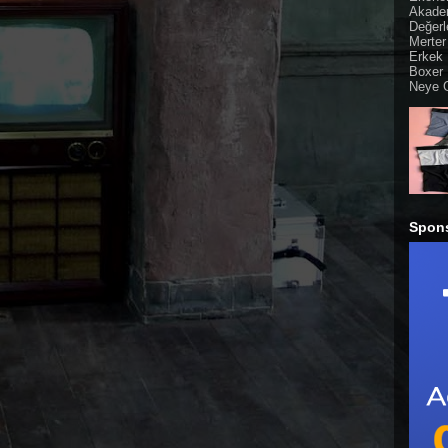
Akade
Değerl
Merter
Erkek 
Boxer 
Neye G
Spon