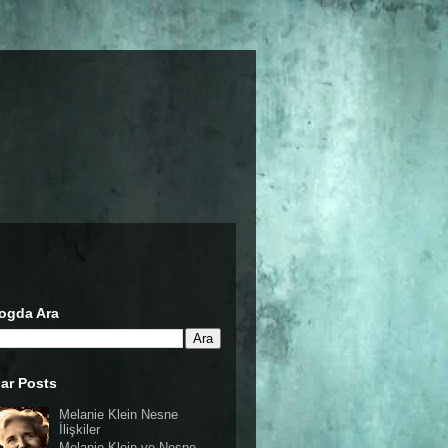
ogda Ara
ar Posts
Melanie Klein Nesne
İlişkiler
Melanie Klein ve Nesne