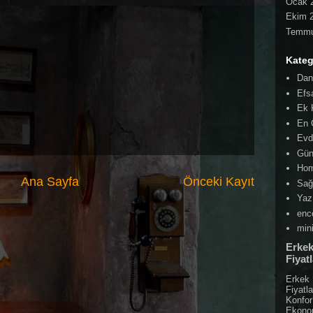
Ocak 
Ekim 
Temmu
Kateg
Dant
Efs
Ek 
En 
Evd
Gün
Hom
Ana Sayfa
Önceki Kayıt
Sağ
Yaz
enc
min
Erke
Fiyatl
Erkek
Fiyatla
Konfor
Ekono