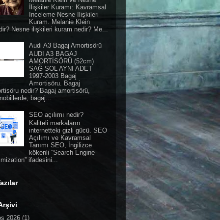
İlişkiler Kuramı: Kavramsal
İnceleme Nesne İlişkileri
Kuram. Melanie Klein
ir? Nesne ilişkileri kuram nedir? Me...
Audi A3 Bagaj Amortisörü
AUDI A3 BAGAJ
AMORTİSÖRÜ (52cm)
SAĞ-SOL AYNI ADET
1997-2003 Bagaj
Amortisöru. Bagaj
rtisöru nedir? Bagaj amortisörü,
obillerde, bagaj...
SEO açılımı nedir?
Kaliteli markaların
internetteki gizli gücü. SEO
Açılımı ve Kavramsal
Tanımı SEO, İngilizce
kökenli “Search Engine
mization” ifadesini...
azılar
Arşivi
os 2026
(1)