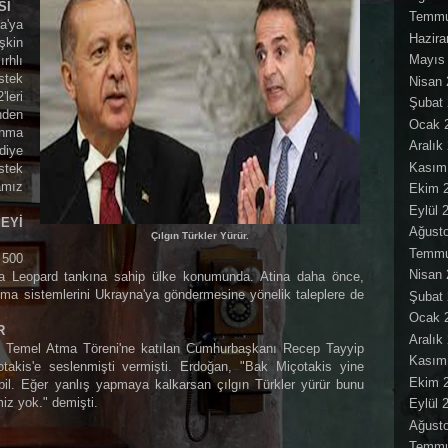
Sİ
Temmu
a'ya
Hazira
şkin
Mayıs
rhlı
stek
Nisan 
eri
Şubat
nden
Ocak 
unma
Aralık
mdiye
Kasım
stek
amız
Ekim 
Eylül 
EYİ
Ağust
Çılgın Türkler Yürür.
Temmu
 500
Nisan 
la Leopard tankına sahip ülke konumunda. Atina daha önce,
ma sistemlerini Ukrayna'ya göndermesine yönelik taleplere de
Şubat
Ocak 
R
Aralık
 Temel Atma Töreni'ne katılan Cumhurbaşkanı Recep Tayyip
Kasım
akis'e seslenmişti vermişti. Erdoğan, "Bak Miçotakis yine
Ekim 
il. Eğer yanlış yapmaya kalkarsan çılgın Türkler yürür bunu
miz yok." demişti.
Eylül 
Ağust
Temmu