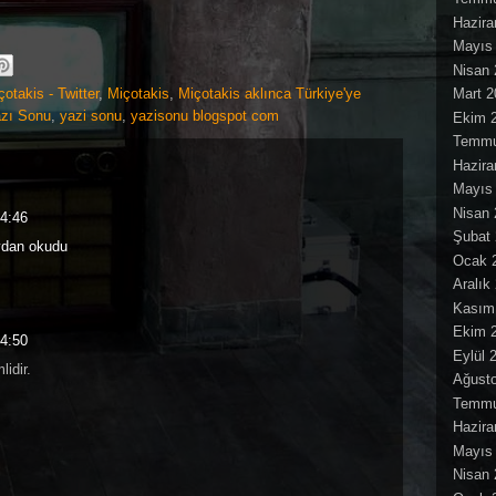
Hazira
Mayıs
Nisan 
otakis - Twitter
,
Miçotakis
,
Miçotakis aklınca Türkiye'ye
Mart 2
zı Sonu
,
yazi sonu
,
yazisonu blogspot com
Ekim 
Temmu
Hazira
Mayıs
Nisan 
4:46
Şubat
ydan okudu
Ocak 
Aralık
Kasım
Ekim 
4:50
Eylül 
idir.
Ağust
Temmu
Hazira
Mayıs
Nisan 