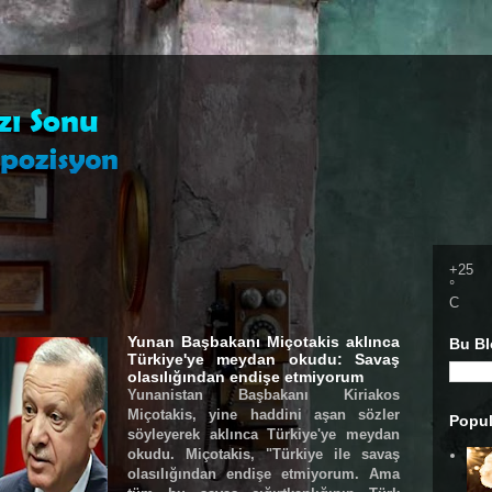
+
25
°
C
Yunan Başbakanı Miçotakis aklınca
Bu Bl
Türkiye'ye meydan okudu: Savaş
olasılığından endişe etmiyorum
Yunanistan Başbakanı Kiriakos
Miçotakis, yine haddini aşan sözler
Popul
söyleyerek aklınca Türkiye'ye meydan
okudu. Miçotakis, "Türkiye ile savaş
olasılığından endişe etmiyorum. Ama