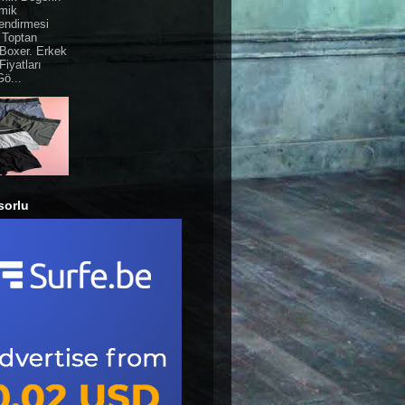
mik
endirmesi
 Toptan
Boxer. Erkek
Fiyatları
ö...
sorlu