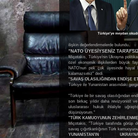
Türkiye'ye meydan okud
ilişkin değerlendirmelerde bulundu.
"NATO ÜYESİYSENİZ TARAFSI
Miçotakis, Türkiye'nin Ukrayna politika
özel ekonomik ilişkilerden büyük fay
NATO'nun pek çok üyesinde hayal kı
kalamazsınız" dedi.
"SAVAŞ OLASILIĞINDAN ENDİŞE 
Türkiye ile Yunanistan arasındaki gergi
"Türkiye ile bir savaş olasılığından en
son birkaç yıldır daha revizyonist v
uluslararası hukuk ihlaliyle uğr
düşünüyorum."
"TÜRK KAMUOYUNUN ZEHİRLENME
Miçotakis, "Türkiye tarafında görüp
savaş çığırtkanlığının Türk kamuoyunu
YUNANİSTAN'IN UKRAYNA