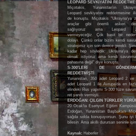
LEOPARD SEVKİYATINI REDDETME
Miçotakis, Yunanistan'ın Ukrayn
Leopard sevkiyatını reddetmesine ili
de konuştu. Miçotakis "Ukrayna'ya zı
araçlar gibi önemli askeri de
sağlıyoruz ama Leopard 2'l
vermeyeceğiz. Çok basit bir nede
dolayı. Çünkü onlar bizim kendi sav
stratejimiz için son derece gerekli. Şi
kadar hep söyledik: Ukrayna'ya de
olmak istiyoruz ama kendi savunm
pahasına değil" diye konuştu.
S-300'LERİ DE GÖNDERM
REDDETMİŞTİ
Yunanistan, 350 adet Leopard 2 ve
adet Leopard 1 ile Avrupa'da en faz
elindeki Rus yapımı S-300 füze savun
ret yanıtı vermişti.
ERDOĞAN: ÇILGIN TÜRKLER YÜRÜ
20 Ocak'ta Esenyurt Eğitim Kampüsü
Erdoğan, Yunanistan Başbakanı Miçot
sağda solda konuşuyorsun. Şunu iyi b
bilesin. Ama akıllı durursan seninle işi
Kaynak:
Haberler