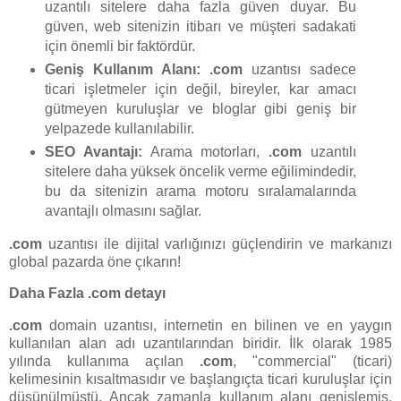
uzantılı sitelere daha fazla güven duyar. Bu
güven, web sitenizin itibarı ve müşteri sadakati
için önemli bir faktördür.
Geniş Kullanım Alanı:
.com
uzantısı sadece
ticari işletmeler için değil, bireyler, kar amacı
gütmeyen kuruluşlar ve bloglar gibi geniş bir
yelpazede kullanılabilir.
SEO Avantajı:
Arama motorları,
.com
uzantılı
sitelere daha yüksek öncelik verme eğilimindedir,
bu da sitenizin arama motoru sıralamalarında
avantajlı olmasını sağlar.
.com
uzantısı ile dijital varlığınızı güçlendirin ve markanızı
global pazarda öne çıkarın!
Daha Fazla .com detayı
.com
domain uzantısı, internetin en bilinen ve en yaygın
kullanılan alan adı uzantılarından biridir. İlk olarak 1985
yılında kullanıma açılan
.com
, "commercial" (ticari)
kelimesinin kısaltmasıdır ve başlangıçta ticari kuruluşlar için
düşünülmüştü. Ancak zamanla kullanım alanı genişlemiş,