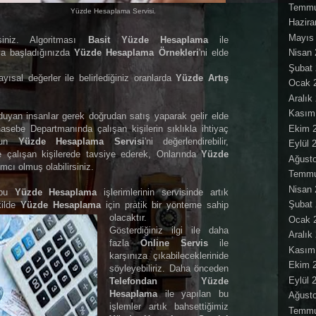
Temmu
Yüzde Hesaplama Servisi.
Hazira
Mayıs
siniz. Algoritması
Basit Yüzde Hesaplama
ile
ya başladığınızda
Yüzde Hesaplama Örnekleri
'ni elde
Nisan 
Şubat
yısal değerler ile belirlediğiniz oranlarda
Yüzde Artış
Ocak 
Aralık
Kasım
duyan insanlar gerek doğrudan satış yaparak gelir elde
Ekim 
sebe Departmanında çalışan kişilerin sıklıkla ihtiyaç
'un
Yüzde Hesaplama Servisi
'ni değerlendirebilir,
Eylül 
nle çalışan kişilerede tavsiye ederek, Onlarında
Yüzde
Ağust
mcı olmuş olabilirsiniz.
Temmu
Nisan 
 bu
Yüzde Hesaplama
işlerimlerinin servisinde artık
Şubat
kilde
Yüzde Hesaplama
için pratik bir yönteme sahip
olacaktır.
Ocak 
Gösterdiğiniz ilgi ile daha
Aralık
fazla
Online Servis
ile
Kasım
karşınıza çıkabileceklerinide
Ekim 
söyleyebiliriz. Daha önceden
Eylül 
Telefondan Yüzde
Hesaplama
ile yapılan bu
Ağust
işlemler artık bahsettiğimiz
Temmu