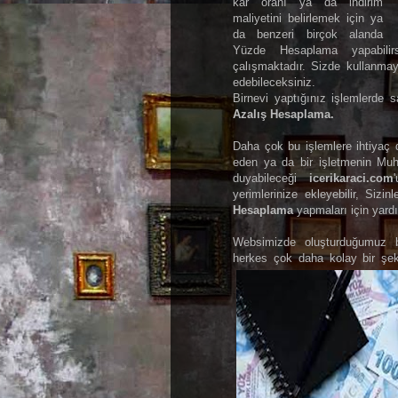
kâr oranı ya da indirim
maliyetini belirlemek için ya
da benzeri birçok alanda
Yüzde Hesaplama yapabilir
çalışmaktadır. Sizde kullanma
edebileceksiniz.
Birnevi yaptığınız işlemlerde sa
Azalış Hesaplama.
Daha çok bu işlemlere ihtiyaç 
eden ya da bir işletmenin Muha
duyabileceği
icerikaraci.com
yerimlerinize ekleyebilir, Sizi
Hesaplama
yapmaları için yardı
Websimizde oluşturduğumuz
herkes çok daha kolay bir şe