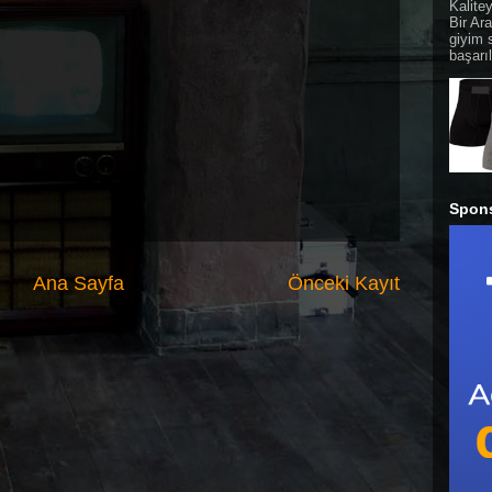
Kalite
Bir Ara
giyim 
başarıl
Spon
Ana Sayfa
Önceki Kayıt