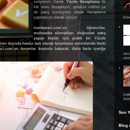
veriyorum. Gerek
Yüzde Hesaplama
ile
kâr oranı hesaplayın, gerekse indirim ya
da satış komisyonu olarak hesaplama
kimd
yapmanıza olanak tanıyor.
icerikaraci.com
'un öğrenciler,
muhasebe elemanları, doğrudan satış
yapan kişiler için pratik bir
Yüzde
in dışında henüz tam olarak tasarlanan servisleride ilerki
aci.com
'un forumlar kısmıda bakarak, daha fazla içeriğe
amo
otom
mak
hizm
Son Y
Blog 