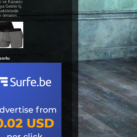
yi ve Kazancı
ya Getirin İç
sektöründe
ı olmanın...
sorlu