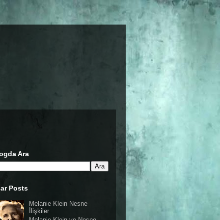
ogda Ara
ar Posts
Melanie Klein Nesne
İlişkiler
Melanie Klein ve Nesne