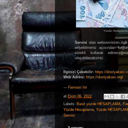
Yüzde Hesaplama 
Servisi
olan webservisinin ilgil
erişebilmeniz açısından bağl
sürekli kullarak edineceğini
ulaşabileceksiniz.
İlginizi Çekebilir:
https://dostyakasi.
Web Adresi:
https://dostyakasi.org/
---
Farmasi Int
at
Ekim 06, 2022
Labels:
Basit yüzde HESAPLAMA
,
Far
Yüzde Hesaplama
,
Yüzde HESAPLAMA
Servisi
3 yorum: