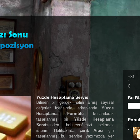
+
31
°
C
Yüzde Hesaplama Servisi
Bu Bl
Bilinen bir gerçek halini almış sayısal
değerler içerisinde, arkaplanda
Yüzde
Hesaplama Formülü
kullanılarak
tasarlanmış bir
Yüzde Hesaplama
Popul
Servisi
'nden bahseceğimizi belirmek
isterim. Halihazırda
İçerik Aracı
için
tasarlanmış bu servise yazımızda yer