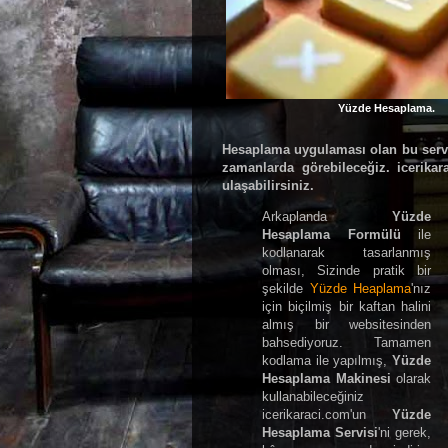
Yüzde Hesaplama.
Hesaplama
uygulaması olan bu servis
zamanlarda görebileceğiz.
icerikar
ulaşabilirsiniz.
Arkaplanda
Yüzde
Hesaplama Formülü
ile
kodlanarak tasarlanmış
olması, Sizinde pratik bir
şekilde
Yüzde Heaplama
'nız
için biçilmiş bir kaftan halini
almış bir websitesinden
bahsediyoruz. Tamamen
kodlama ile yapılmış,
Yüzde
Hesaplama Makinesi
olarak
kullanabileceğiniz
icerikaraci.com'un
Yüzde
Hesaplama Servisi
'ni gerek,