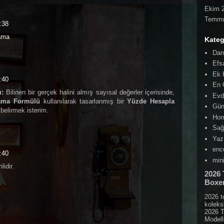
Ekim 
Temmu
:38
ama
Kateg
Dant
Efs
Ek 
:40
En 
ı:
Bilinen bir gerçek halini almış sayısal değerler içerisinde,
Evd
ama Formülü
kullanılarak tasarlanmış bir
Yüzde Hesapla
Gün
belirmek isterim.
Hom
Sağ
Yaz
enc
:40
min
idir.
2026 
Boxer
2026 t
koleks
2026 T
Modelle