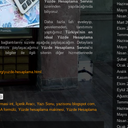
Yüzde Hesaplama Servisi
Hazira
üzerinden yapılacağınıda
Mayıs
biliyoruz.
Nisan 
Daha fazla lafı eveleyip,
Mart 2
gevelemeden, tanıtımını
Ekim 
Formülü.
yaptığımız
Türkiye'nin en
Temmu
ideal Yüzde Hesaplama
Hazira
i bağlantılarını sizinle aşağıda paylaşacağım. Detaylara
Mayıs
antısını paylaşacağımız
Yüzde Hesaplama Servisi
'ni
z bilgiler ile ilgili sitenin diğer hizmetlerinede
Nisan 
Şubat
Ocak 
Aralık
org/yuzde-hesaplama.html
Kasım
Ekim 
Eylül 
Ağust
Temmu
masi int
,
İçerik Aracı
,
Yazı Sonu
,
yazisonu blogspot com
,
Hazira
 formülü
,
Yüzde hesaplama makinesi
,
Yüzde Hesaplama
Mayıs
Nisan 
Ocak 