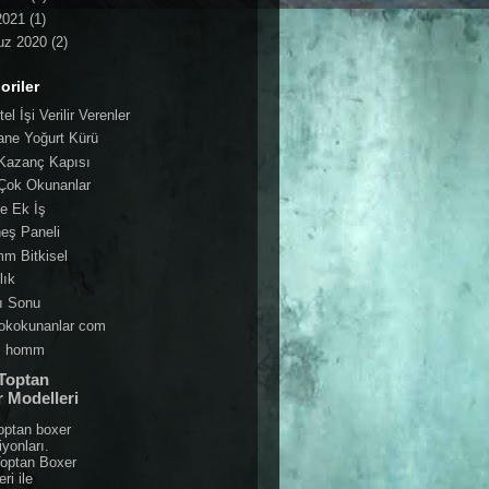
2021
(1)
z 2020
(2)
oriler
el İşi Verilir Verenler
ane Yoğurt Kürü
Kazanç Kapısı
Çok Okunanlar
e Ek İş
eş Paneli
m Bitkisel
lık
ı Sonu
okokunanlar com
i homm
Toptan
 Modelleri
optan boxer
iyonları.
optan Boxer
ri ile