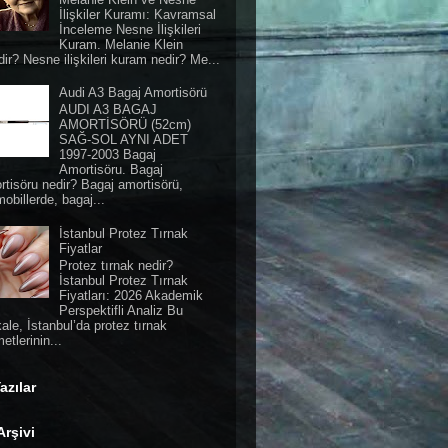
İlişkiler Kuramı: Kavramsal
İnceleme Nesne İlişkileri
Kuram. Melanie Klein
ir? Nesne ilişkileri kuram nedir? Me...
Audi A3 Bagaj Amortisörü
AUDI A3 BAGAJ
AMORTİSÖRÜ (52cm)
SAĞ-SOL AYNI ADET
1997-2003 Bagaj
Amortisöru. Bagaj
rtisöru nedir? Bagaj amortisörü,
obillerde, bagaj...
İstanbul Protez Tırnak
Fiyatlar
Protez tırnak nedir?
İstanbul Protez Tırnak
Fiyatları: 2026 Akademik
Perspektifli Analiz Bu
ale, İstanbul’da protez tırnak
etlerinin...
azılar
Arşivi