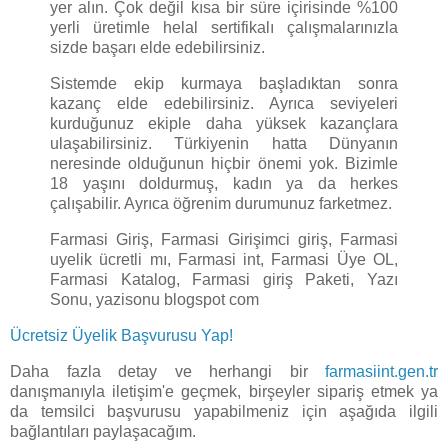
yer alın. Çok değil kısa bir süre içirisinde %100
yerli üretimle helal sertifikalı çalışmalarınızla
sizde başarı elde edebilirsiniz.
Sistemde ekip kurmaya başladıktan sonra
kazanç elde edebilirsiniz. Ayrıca seviyeleri
kurduğunuz ekiple daha yüksek kazançlara
ulaşabilirsiniz. Türkiyenin hatta Dünyanın
neresinde olduğunun hiçbir önemi yok. Bizimle
18 yaşını doldurmuş, kadın ya da herkes
çalışabilir. Ayrıca öğrenim durumunuz farketmez.
Farmasi Giriş, Farmasi Girişimci giriş, Farmasi
uyelik ücretli mı, Farmasi int, Farmasi Üye OL,
Farmasi Katalog, Farmasi giriş Paketi, Yazı
Sonu, yazisonu blogspot com
Ücretsiz Üyelik Başvurusu Yap!
Daha fazla detay ve herhangi bir
farmasiint.gen.tr
danışmanıyla iletişim'e geçmek, birşeyler sipariş etmek ya
da temsilci başvurusu yapabilmeniz için aşağıda ilgili
bağlantıları paylaşacağım.