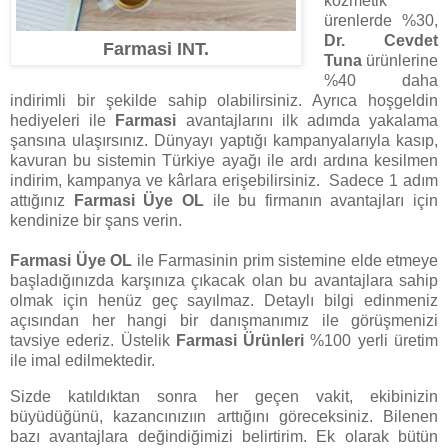
kozmetik
ürenlerde %30,
Dr. Cevdet
Farmasi INT.
Tuna
ürünlerine
%40 daha
indirimli bir şekilde sahip olabilirsiniz. Ayrıca hoşgeldin
hediyeleri ile
Farmasi
avantajlarını ilk adımda yakalama
şansına ulaşırsınız. Dünyayı yaptığı kampanyalarıyla kasıp,
kavuran bu sistemin Türkiye ayağı ile ardı ardına kesilmen
indirim, kampanya ve kârlara erişebilirsiniz. Sadece 1 adım
attığınız
Farmasi Üye OL
ile bu firmanın avantajları için
kendinize bir şans verin.
Farmasi Üye OL
ile Farmasinin prim sistemine elde etmeye
başladığınızda karşınıza çıkacak olan bu avantajlara sahip
olmak için henüz geç sayılmaz. Detaylı bilgi edinmeniz
açısından her hangi bir danışmanımız ile görüşmenizi
tavsiye ederiz. Üstelik
Farmasi Ürünleri
%100 yerli üretim
ile imal edilmektedir.
Sizde katıldıktan sonra her geçen vakit, ekibinizin
büyüdüğünü, kazancınızıın arttığını göreceksiniz. Bilenen
bazı avantajlara değindiğimizi belirtirim. Ek olarak bütün