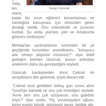
Yetiş
kin
Serap Gürocak.
olana
kadar biz onun eğitimini tamamlaması ve
mesleğine kavuşması için elimizden gelen
desteği verdik. Onu evlendirdik ve yuvasını
kurduk. Şu anda ataması çıktı ve Antalya'da
görevini sürdürüyor."
Mehtap'tan ayrılmalarının üzerinden bir yıl
geçtiğinde kurumdan arandıklarını, "koruyucu
aile olmayı düşünür müsünüz?" diye teklif
geldiğini belirten Gürocak, bunun ardından
ailelerinin daha da genişlediğini söyledi.
Gürocak, kardeşlerden önce Cebrail ile
tanıştıklarını dile getirerek, şöyle devam etti:
"Cebrail bize geldikten birkaç gün sonra abisi
Yusuf'tan bahsetti ve onu çok özlediğini söyledi.
'Anne ben onu çok özlüyorum, ona gidebilir
miyiz?' diye sordu. 'Hiç yorulmayalım oğlum,
bizim evimiz büyük, gönlümüz geniş, birlikte abi-