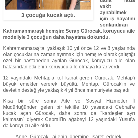
daha fazla
vakit
ayırabilmek
3 çocuğa kucak açtı.
için iş hayatını
sonlandıran
Kahramanmaraşlı hemşire Serap Gürocak, koruyucu aile
modeliyle 3 çocuğun daha hayatına dokundu.
Kahramanmaraş'ta, yaklaşık 10 yıl önce 12 ve 8 yaşlarında
olan çocuklarına zaman ayırmak için hemşire olarak çalıştığı
özel bir hastaneden ayrılan Gürocak, koruyucu aile olan
halasından etkilenip koruyucu aile olmaya karar verdi.
12 yaşındaki Mehtap'a kol kanat geren Gürocak, Mehtap'ı
büyük emekler vererek büyüttü. Mehtap, Gürocak'ın ve
devletin desteğiyle yaklaşık 4 yıl önce memuriyete başladı.
Kısa bir süre sonra Aile ve Sosyal Hizmetler İl
Müdürlüğünden gelen bir teklifle 10 yaşındaki Cebrail'e
kucak açan Gürocak, daha sonra da "kardeşler ayrı
kalmasın" diyerek Cebrail'in ağabeyi 12 yaşındaki Yusuf'a
da koruyucu aile oldu.
Anne Gürocak, ailenin önemine işaret ederek,