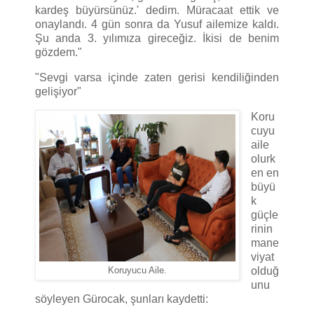
kardeş büyürsünüz.' dedim. Müracaat ettik ve
onaylandı. 4 gün sonra da Yusuf ailemize kaldı.
Şu anda 3. yılımıza gireceğiz. İkisi de benim
gözdem."
"Sevgi varsa içinde zaten gerisi kendiliğinden
gelişiyor"
Koru
cuyu
aile
olurk
en en
büyü
k
güçle
rinin
mane
viyat
olduğ
Koruyucu Aile.
unu
söyleyen Gürocak, şunları kaydetti: